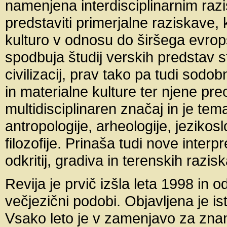
namenjena interdisciplinarnim razi
predstaviti primerjalne raziskave, 
kulturo v odnosu do širšega evro
spodbuja študij verskih predstav st
civilizacij, prav tako pa tudi sod
in materialne kulture ter njene p
multidisciplinaren značaj in je te
antropologije, arheologije, jezikoslo
filozofije. Prinaša tudi nove interp
odkritij, gradiva in terenskih razisk
Revija je prvič izšla leta 1998 in o
večjezični podobi. Objavljena je ist
Vsako leto je v zamenjavo za znan