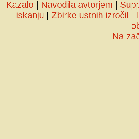
Kazalo
|
Navodila avtorjem
|
Supp
iskanju
|
Zbirke ustnih izročil
|
ob
Na za