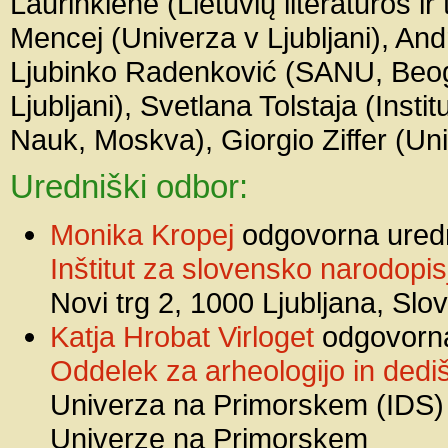
Laurinkienė (Lietuvių literatūros ir
Mencej (Univerza v Ljubljani), And
Ljubinko Radenković (SANU, Beog
Ljubljani), Svetlana Tolstaja (Inst
Nauk, Moskva), Giorgio Ziffer (Univ
Uredniški odbor:
Monika Kropej
odgovorna ured
Inštitut za slovensko narodopis
Novi trg 2, 1000 Ljubljana, Slo
Katja Hrobat Virloget
odgovorna
Oddelek za arheologijo in dedi
Univerza na Primorskem (IDS)
Univerze na Primorskem