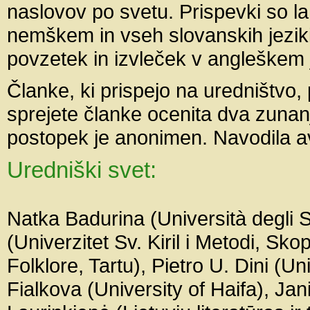
naslovov po svetu. Prispevki so l
nemškem in vseh slovanskih jezik
povzetek in izvleček v angleškem 
Članke, ki prispejo na uredništvo,
sprejete članke ocenita dva zuna
postopek je anonimen. Navodila avt
Uredniški svet:
Natka Badurina (Università degli S
(Univerzitet Sv. Kiril i Metodi, Sko
Folklore, Tartu), Pietro U. Dini (Un
Fialkova (University of Haifa), Jan